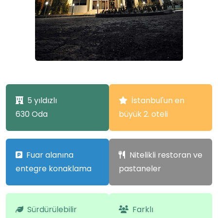
5 yıldızlı
İstanbul'un en
630 Oda
büyük 2. oteli
Fuar alanına
Nitelikli restoran ve
entegre konaklama
pastaneler
Sürdürülebilir
Farklı