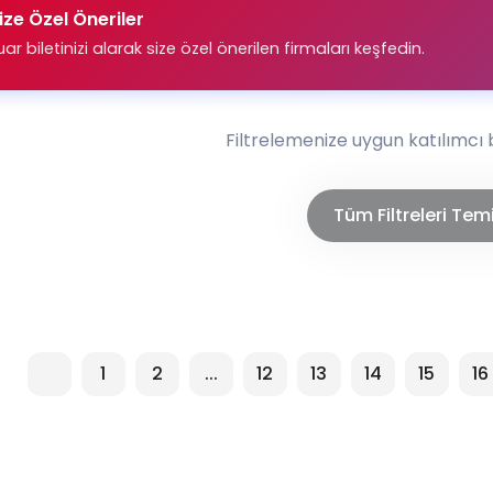
ize Özel Öneriler
uar biletinizi alarak size özel önerilen firmaları keşfedin.
Filtrelemenize uygun katılımcı
Tüm Filtreleri Tem
1
2
...
12
13
14
15
16