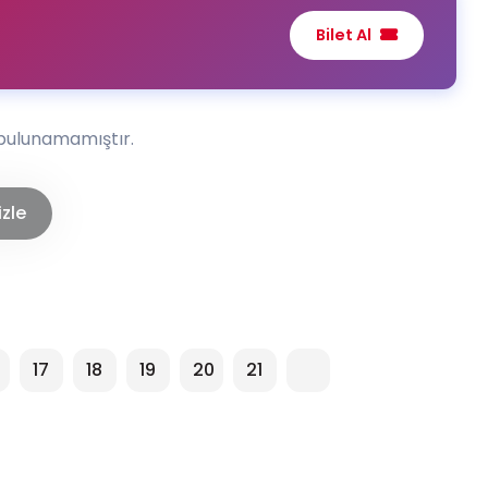
Bilet Al
 bulunamamıştır.
izle
17
18
19
20
21