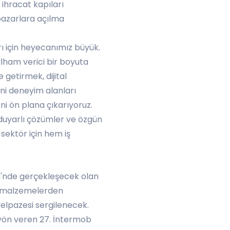
 ihracat kapıları
 pazarlara açılma
rı için heyecanımız büyük.
lham verici bir boyuta
 getirmek, dijital
ni deneyim alanları
ni ön plana çıkarıyoruz.
 duyarlı çözümler ve özgün
 sektör için hem iş
zi'nde gerçekleşecek olan
l malzemelerden
elpazesi sergilenecek.
 yön veren 27. İntermob