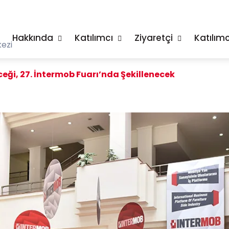
Hakkında
Katılımcı
Ziyaretçi
Katılımc
ezi
eği, 27. İntermob Fuarı’nda Şekillenecek