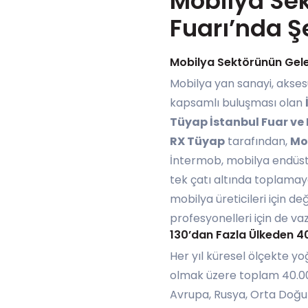
Mobilya Sek
Fuarı’nda Ş
Mobilya Sektörünün Gele
Mobilya yan sanayi, akses
kapsamlı buluşması olan
Tüyap İstanbul Fuar ve
RX Tüyap
tarafından,
Mo
İntermob, mobilya endüstri
tek çatı altında toplamay
mobilya üreticileri için d
profesyonelleri için de va
130’dan Fazla Ülkeden 4
Her yıl küresel ölçekte yo
olmak üzere toplam 40.000
Avrupa, Rusya, Orta Doğu 