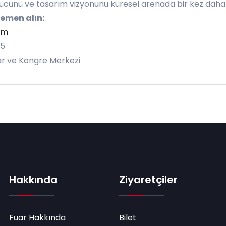
 gücünü ve tasarım vizyonunu küresel arenada bir kez daha
 hemen alın:
om
25
ar ve Kongre Merkezi
Hakkında
Ziyaretçiler
Fuar Hakkında
Bilet