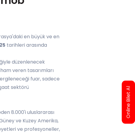
ermob
vrasya'daki en büyük ve en
025
tarihleri arasında
liğiyle düzenlenecek
 ilham veren tasarımları
sergileneceği fuar, sadece
nşaat sektörü
Online Bilet Al
eden 8.000'i uluslararası
e Güney ve Kuzey Amerika,
yetleri ve profesyoneller,