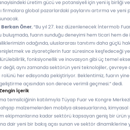
ayisindeki üretim gücü ve potansiyeli için yeni iş birliği ve
cı firmalara global pazarlardaki paylarını artırma ve yeni
 sunacak.
 Berkan Öner
, “Bu yıl 27. kez düzenlenecek İntermob Fua
bu buluşmada, fuarın sunduğu deneyimi hem ticari hem de i
liklerimizin odağında, uluslararası tanıtımı daha güçlü hale
nişletmek ve ziyaretçilerin fuar süresince keşfedeceği ye
rülebilirlik, fonksiyonellik ve inovasyon gibi üç temel ekse
ar değil, aynı zamanda sektörün yeni teknolojiler, çevreye
a rolünü her edisyonda pekiştiriyor. Beklentimiz, fuarın yine
geliştirme açısından son derece verimli geçmesi.” dedi.
Zengin İçerik
rma temsilciğinin katılımıyla Tüyap Fuar ve Kongre Merke
ve ahşap malzemelerden mobilya aksesuarlarına, kimyasa
m ekipmanlarına kadar sektörü kapsayan geniş bir ürün y
a dair yeni bir bakış açısı sunan ve sektör dinamiklerine