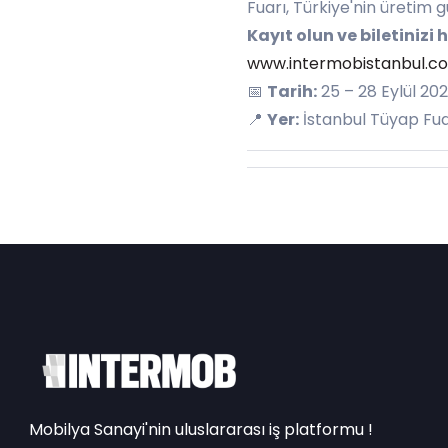
Fuarı, Türkiye'nin üretim
Kayıt olun ve biletinizi
www.intermobistanbul.c
📅
Tarih:
25 – 28 Eylül 20
📍
Yer:
İstanbul Tüyap Fu
Mobilya Sanayi'nin uluslararası iş platformu !