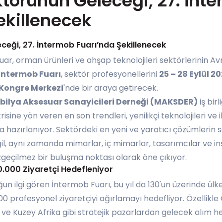
törünün Geleceği, 27. İnt
ekillenecek
ceği, 27. İntermob Fuarı’nda Şekillenecek
uar, orman ürünleri ve ahşap teknolojileri sektörlerinin A
İntermob Fuarı
, sektör profesyonellerini
25 – 28 Eylül 2
 Kongre Merkezi
'nde bir araya getirecek.
bilya Aksesuar Sanayicileri Derneği (MAKSDER)
iş bir
sine yön veren en son trendleri, yenilikçi teknolojileri ve
a hazırlanıyor. Sektördeki en yeni ve yaratıcı çözümlerin 
eğil, aynı zamanda mimarlar, iç mimarlar, tasarımcılar ve i
zgeçilmez bir buluşma noktası olarak öne çıkıyor.
0.000 Ziyaretçi Hedefleniyor
ğun ilgi gören İntermob Fuarı, bu yıl da 130'un üzerinde ülk
 profesyonel ziyaretçiyi ağırlamayı hedefliyor. Özellikl
ve Kuzey Afrika gibi stratejik pazarlardan gelecek alım he